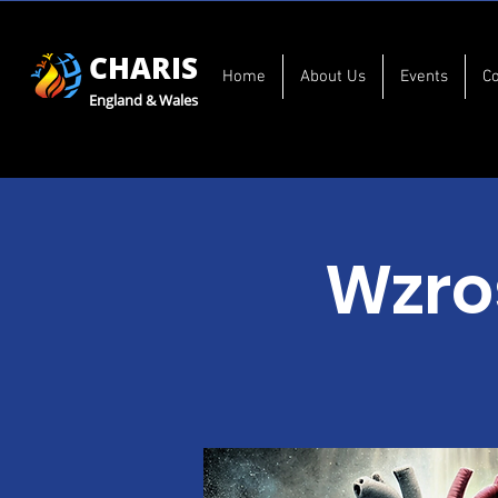
CHARIS
Home
About Us
Events
C
England & Wales
Wzro