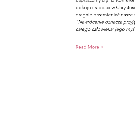
Zapraszamy cię na Konferen
pokoju i radości w Chrystusi
pragnie przemieniać nasze ż
"Nawrócenie oznacza przyjęc
całego człowieka: jego myśli
Read More >