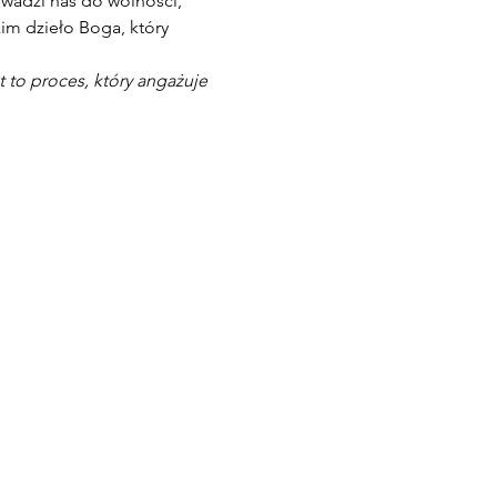
wadzi nas do wolności, 
kim dzieło Boga, który 
 to proces, który angażuje 