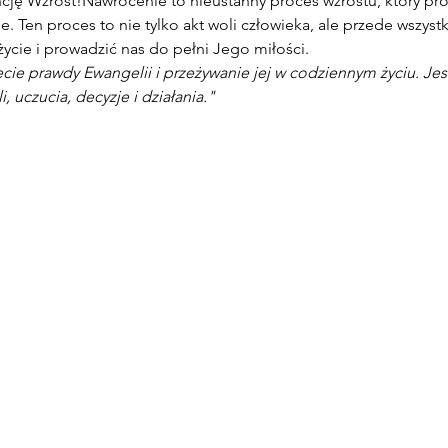
cję Wzrost!Nawrócenie to nieustanny proces wzrostu, który pro
e. Ten proces to nie tylko akt woli człowieka, ale przede wszyst
ycie i prowadzić nas do pełni Jego miłości.
ie prawdy Ewangelii i przeżywanie jej w codziennym życiu. Jest
, uczucia, decyzje i działania."