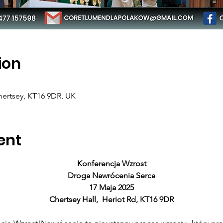
ion
Chertsey, KT16 9DR, UK
ent
Konferencja Wzrost
Droga Nawrócenia Serca
17 Maja 2025
Chertsey Hall,  Heriot Rd, KT16 9DR